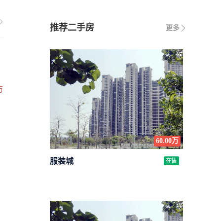
推荐二手房
更多
万
60.00万
服装城
在售