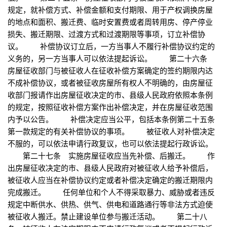
规定，就补偿方式、补偿金额和支付期限、用于产权调换房屋
的地点和面积、搬迁费、临时安置费或者周转用房、停产停业
损失、搬迁期限、过渡方式和过渡期限等事项，订立补偿协
议。 补偿协议订立后，一方当事人不履行补偿协议约定的
义务的，另一方当事人可以依法提起诉讼。 第二十六条
房屋征收部门与被征收人在征收补偿方案确定的签约期限内达
不成补偿协议，或者被征收房屋所有权人不明确的，由房屋征
收部门报请作出房屋征收决定的市、县级人民政府依照本条例
的规定，按照征收补偿方案作出补偿决定，并在房屋征收范围
内予以公告。 补偿决定应当公平，包括本条例第二十五条
第一款规定的有关补偿协议的事项。 被征收人对补偿决定
不服的，可以依法申请行政复议，也可以依法提起行政诉讼。
第二十七条 实施房屋征收应当先补偿、后搬迁。 作
出房屋征收决定的市、县级人民政府对被征收人给予补偿后，
被征收人应当在补偿协议约定或者补偿决定确定的搬迁期限内
完成搬迁。 任何单位和个人不得采取暴力、威胁或者违反
规定中断供水、供热、供气、供电和道路通行等非法方式迫使
被征收人搬迁。禁止建设单位参与搬迁活动。 第二十八