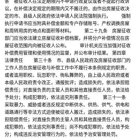
条 被征收人在法定期限内不申请行政复议或者不提起行政诉
讼，在补偿决定规定的期限内又不搬迁的，由作出房屋征收决
定的市、县级人民政府依法申请人民法院强制执行。 强制
执行申请书应当附具补偿金额和专户存储账号、产权调换房屋
和周转用房的地点和面积等材料。 第二十九条 房屋征收
部门应当依法建立房屋征收补偿档案，并将分户补偿情况在房
屋征收范围内向被征收人公布。 审计机关应当加强对征收
补偿费用管理和使用情况的监督，并公布审计结果。 第四章
法律责任 第三十条 市、县级人民政府及房屋征收部门的
工作人员在房屋征收与补偿工作中不履行本条例规定的职责，
或者滥用职权、玩忽职守、徇私舞弊的，由上级人民政府或者
本级人民政府责令改正，通报批评；造成损失的，依法承担赔
偿责任；对直接负责的主管人员和其他直接责任人员，依法给
予处分；构成犯罪的，依法追究刑事责任。 第三十一条
采取暴力、威胁或者违反规定中断供水、供热、供气、供电和
道路通行等非法方式迫使被征收人搬迁，造成损失的，依法承
担赔偿责任；对直接负责的主管人员和其他直接责任人员，构
成犯罪的，依法追究刑事责任；尚不构成犯罪的，依法给予处
分；构成违反治安管理行为的，依法给予治安管理处罚。