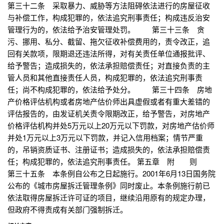
第三十二条 采取暴力、威胁等方法阻碍依法进行的房屋征收
与补偿工作，构成犯罪的，依法追究刑事责任；构成违反治安
管理行为的，依法给予治安管理处罚。 第三十三条 贪
污、挪用、私分、截留、拖欠征收补偿费用的，责令改正，追
回有关款项，限期退还违法所得，对有关责任单位通报批评、
给予警告；造成损失的，依法承担赔偿责任；对直接负责的主
管人员和其他直接责任人员，构成犯罪的，依法追究刑事责
任；尚不构成犯罪的，依法给予处分。 第三十四条 房地
产价格评估机构或者房地产估价师出具虚假或者有重大差错的
评估报告的，由发证机关责令限期改正，给予警告，对房地产
价格评估机构并处5万元以上20万元以下罚款，对房地产估价师
并处1万元以上3万元以下罚款，并记入信用档案；情节严重
的，吊销资质证书、注册证书；造成损失的，依法承担赔偿责
任；构成犯罪的，依法追究刑事责任。 第五章 附 则
第三十五条 本条例自公布之日起施行。2001年6月13日国务院
公布的《城市房屋拆迁管理条例》同时废止。本条例施行前已
依法取得房屋拆迁许可证的项目，继续沿用原有的规定办理，
但政府不得责成有关部门强制拆迁。