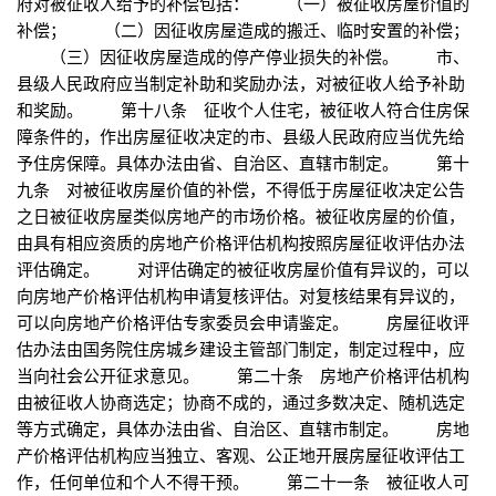
府对被征收人给予的补偿包括： （一）被征收房屋价值的
补偿； （二）因征收房屋造成的搬迁、临时安置的补偿；
（三）因征收房屋造成的停产停业损失的补偿。 市、
县级人民政府应当制定补助和奖励办法，对被征收人给予补助
和奖励。 第十八条 征收个人住宅，被征收人符合住房保
障条件的，作出房屋征收决定的市、县级人民政府应当优先给
予住房保障。具体办法由省、自治区、直辖市制定。 第十
九条 对被征收房屋价值的补偿，不得低于房屋征收决定公告
之日被征收房屋类似房地产的市场价格。被征收房屋的价值，
由具有相应资质的房地产价格评估机构按照房屋征收评估办法
评估确定。 对评估确定的被征收房屋价值有异议的，可以
向房地产价格评估机构申请复核评估。对复核结果有异议的，
可以向房地产价格评估专家委员会申请鉴定。 房屋征收评
估办法由国务院住房城乡建设主管部门制定，制定过程中，应
当向社会公开征求意见。 第二十条 房地产价格评估机构
由被征收人协商选定；协商不成的，通过多数决定、随机选定
等方式确定，具体办法由省、自治区、直辖市制定。 房地
产价格评估机构应当独立、客观、公正地开展房屋征收评估工
作，任何单位和个人不得干预。 第二十一条 被征收人可