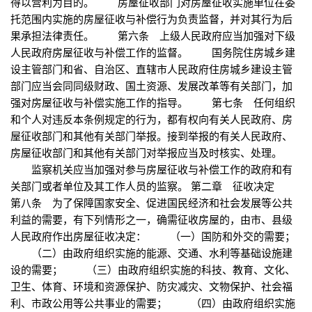
得以营利为目的。 房屋征收部门对房屋征收实施单位在委
托范围内实施的房屋征收与补偿行为负责监督，并对其行为后
果承担法律责任。 第六条 上级人民政府应当加强对下级
人民政府房屋征收与补偿工作的监督。 国务院住房城乡建
设主管部门和省、自治区、直辖市人民政府住房城乡建设主管
部门应当会同同级财政、国土资源、发展改革等有关部门，加
强对房屋征收与补偿实施工作的指导。 第七条 任何组织
和个人对违反本条例规定的行为，都有权向有关人民政府、房
屋征收部门和其他有关部门举报。接到举报的有关人民政府、
房屋征收部门和其他有关部门对举报应当及时核实、处理。
监察机关应当加强对参与房屋征收与补偿工作的政府和有
关部门或者单位及其工作人员的监察。 第二章 征收决定
第八条 为了保障国家安全、促进国民经济和社会发展等公共
利益的需要，有下列情形之一，确需征收房屋的，由市、县级
人民政府作出房屋征收决定： （一）国防和外交的需要；
（二）由政府组织实施的能源、交通、水利等基础设施建
设的需要； （三）由政府组织实施的科技、教育、文化、
卫生、体育、环境和资源保护、防灾减灾、文物保护、社会福
利、市政公用等公共事业的需要； （四）由政府组织实施