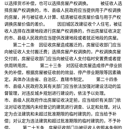
以选择货币补偿，也可以选择房屋产权调换。 被征收人选
择房屋产权调换的，市、县级人民政府应当提供用于产权调换
的房屋，并与被征收人计算、结清被征收房屋价值与用于产权
调换房屋价值的差价。 因旧城区改建征收个人住宅，被征
收人选择在改建地段进行房屋产权调换的，作出房屋征收决定
的市、县级人民政府应当提供改建地段或者就近地段的房屋。
第二十二条 因征收房屋造成搬迁的，房屋征收部门应当
向被征收人支付搬迁费；选择房屋产权调换的，产权调换房屋
交付前，房屋征收部门应当向被征收人支付临时安置费或者提
供周转用房。 第二十三条 对因征收房屋造成停产停业损
失的补偿，根据房屋被征收前的效益、停产停业期限等因素确
定。具体办法由省、自治区、直辖市制定。 第二十四条
市、县级人民政府及其有关部门应当依法加强对建设活动的监
督管理，对违反城乡规划进行建设的，依法予以处理。
市、县级人民政府作出房屋征收决定前，应当组织有关部门依
法对征收范围内未经登记的建筑进行调查、认定和处理。对认
定为合法建筑和未超过批准期限的临时建筑的，应当给予补
偿；对认定为违法建筑和超过批准期限的临时建筑的，不予补
偿。 第二十五条 房屋征收部门与被征收人依照本条例的