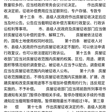
数量较多的，应当经政府常务会议讨论决定。 作出房屋征
收决定前，征收补偿费用应当足额到位、专户存储、专款专
用。 第十三条 市、县级人民政府作出房屋征收决定后应
当及时公告。公告应当载明征收补偿方案和行政复议、行政诉
讼权利等事项。 市、县级人民政府及房屋征收部门应当做
好房屋征收与补偿的宣传、解释工作。 房屋被依法征收
的，国有土地使用权同时收回。 第十四条 被征收人对
市、县级人民政府作出的房屋征收决定不服的，可以依法申请
行政复议，也可以依法提起行政诉讼。 第十五条 房屋征
收部门应当对房屋征收范围内房屋的权属、区位、用途、建筑
面积等情况组织调查登记，被征收人应当予以配合。调查结果
应当在房屋征收范围内向被征收人公布。 第十六条 房屋
征收范围确定后，不得在房屋征收范围内实施新建、扩建、改
建房屋和改变房屋用途等不当增加补偿费用的行为；违反规定
实施的，不予补偿。 房屋征收部门应当将前款所列事项书
面通知有关部门暂停办理相关手续。暂停办理相关手续的书面
通知应当载明暂停期限。暂停期限最长不得超过1年。 第三章
补 偿 第十七条 作出房屋征收决定的市、县级人民政