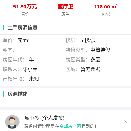
51.80万元
室
厅
卫
118.00 m
2
售价
房型
面积
二手房源信息
单价：
元/m
楼层：
5 楼/层
2
朝向：
装修类型：
中档装修
房屋年代：
年
房屋类型：
多层
联系人：
陈小琴
区域：
暂无数据
产权年限：
未知
房源描述
陈小琴
(个人发布)
联系时请说明是在
高邮房产网
看到的！